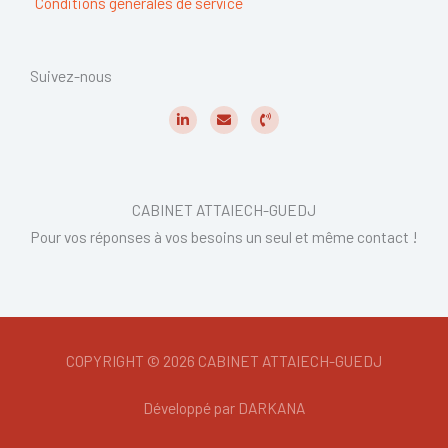
Conditions générales de service
Suivez-nous
L
E
P
i
n
h
n
v
o
k
e
n
e
l
e
d
o
-
i
p
v
CABINET ATTAIECH-GUEDJ
n
e
o
-
l
Pour vos réponses à vos besoins un seul et même contact !
i
u
n
m
e
COPYRIGHT © 2026 CABINET ATTAIECH-GUEDJ
Développé par DARKANA