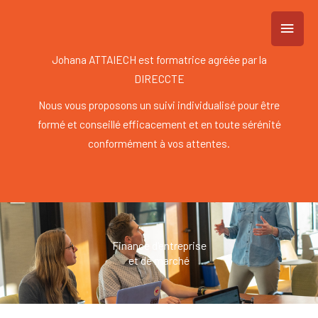
Aller
MEN
au
contenu
PRIN
Johana ATTAIECH est formatrice agréée par la
DIRECCTE
Nous vous proposons un suivi individualisé pour être
formé et conseillé efficacement et en toute sérénité
conformément à vos attentes.
Finance d'entreprise
et de marché