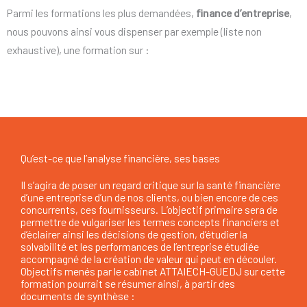
Parmi les formations les plus demandées,
finance d’entreprise
,
nous pouvons ainsi vous dispenser par exemple (liste non
exhaustive), une formation sur :
Qu’est-ce que l’analyse financière, ses bases
Il s’agira de poser un regard critique sur la santé financière
d’une entreprise d’un de nos clients, ou bien encore de ces
concurrents, ces fournisseurs. L’objectif primaire sera de
permettre de vulgariser les termes concepts financiers et
d’éclairer ainsi les décisions de gestion, d’étudier la
solvabilité et les performances de l’entreprise étudiée
accompagné de la création de valeur qui peut en découler.
Objectifs menés par le cabinet ATTAIECH-GUEDJ sur cette
formation pourrait se résumer ainsi, à partir des
documents de synthèse :